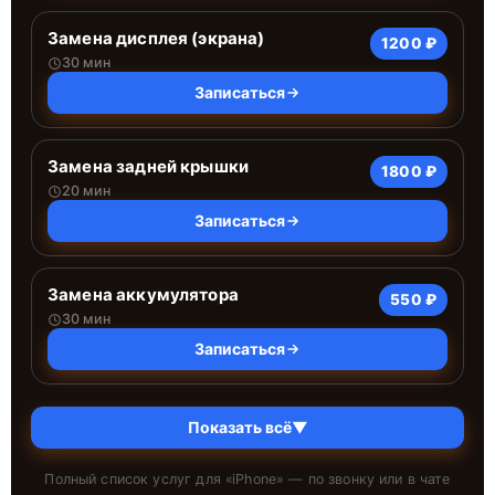
Замена дисплея (экрана)
1200 ₽
30 мин
Записаться
Замена задней крышки
1800 ₽
20 мин
Записаться
Замена аккумулятора
550 ₽
30 мин
Записаться
Показать всё
▼
Полный список услуг для «
iPhone
» — по звонку или в чате