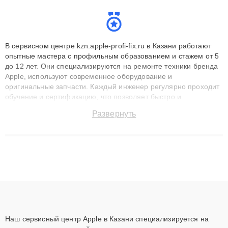
В сервисном центре kzn.apple-profi-fix.ru в Казани работают
опытные мастера с профильным образованием и стажем от 5
до 12 лет. Они специализируются на ремонте техники бренда
Apple, используют современное оборудование и
оригинальные запчасти. Каждый инженер регулярно проходит
обучение и сертификацию, что позволяет быстро и
точноdiagnostikировать поломки и восстанавливать технику с
Развернуть
сохранением гарантии до 3 лет. Наши мастера решают
сложные случаи: от замены матриц и материнских плат до
ремонта после залития и восстановления данных. Благодаря
высокой квалификации и ответственному подходу клиенты
получают быстрый, качественный ремонт и понятные
объяснения по результатам диагностики.
Наш сервисный центр Apple в Казани специализируется на