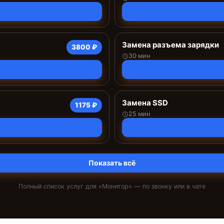
Замена разъема зарядки
3800 ₽
30 мин
Замена SSD
1175 ₽
25 мин
Показать всё
Полный список услуг для «
Монитор
» — по звонку или в чате