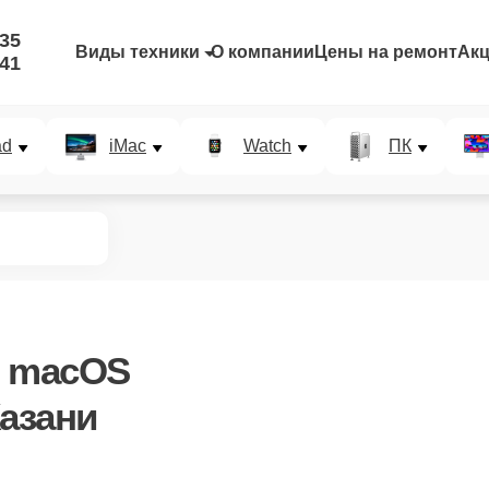
-35
Виды техники
О компании
Цены на ремонт
Ак
-41
ad
iMac
Watch
ПК
ы macOS
Казани