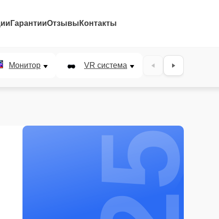
ции
Гарантии
Отзывы
Контакты
25%
Монитор
VR система
Наушники