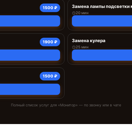
Замена лампы подсветки 
1500 ₽
20 мин
Замена кулера
1900 ₽
25 мин
1500 ₽
Полный список услуг для «
Монитор
» — по звонку или в чате