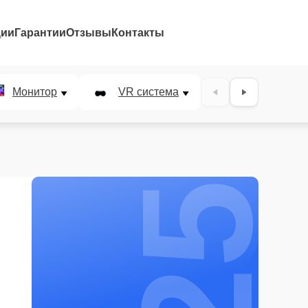
ции
Гарантии
Отзывы
Контакты
25%
Монитор
VR система
Наушники