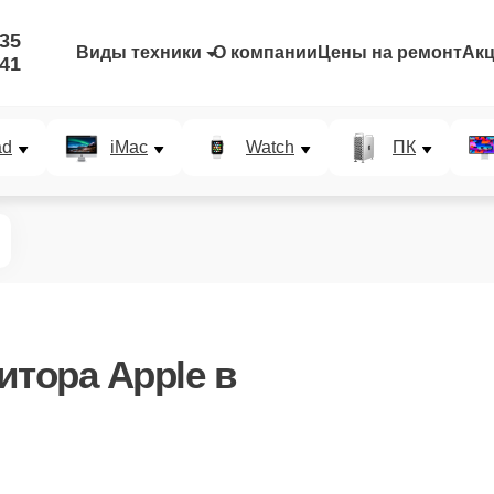
-35
Виды техники
О компании
Цены на ремонт
Ак
-41
ad
iMac
Watch
ПК
итора Apple в