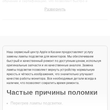
обучение и сертификацию, что позволяет быстро и
точноdiagnostikировать поломки и восстанавливать технику с
Развернуть
сохранением гарантии до 3 лет. Наши мастера решают
сложные случаи: от замены матриц и материнских плат до
ремонта после залития и восстановления данных. Благодаря
высокой квалификации и ответственному подходу клиенты
получают быстрый, качественный ремонт и понятные
объяснения по результатам диагностики.
Наш сервисный центр Apple в Казани предоставляет услугу
замены лампы подсветки для мониторов. Мы обеспечиваем
быстрый и качественный ремонт по доступным ценам, используя
оригинальные запчасти и их качественные аналоги. Замена
лампы подсветки позволяет вернуть устройству нормальную
яркость и чёткость изображения, что значительно улучшает
качество работы монитора. Все необходимые детали всегда в
наличии, что позволяет сократить время ремонта.
Частые причины поломки
Перегрев лампы подсветки.