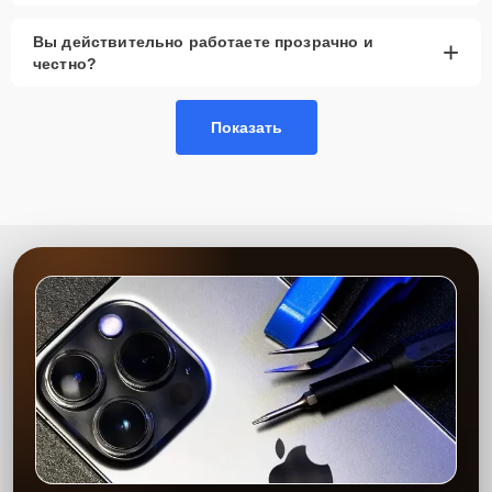
Запчасти в наличии
— всегда в наличии
Вы действительно работаете прозрачно и
+
оригинальные и качественные аналоги для
честно?
замены.
Гарантия качества
— все работы выполняются
с соблюдением высоких стандартов.
Показать
Сервисный центр предоставляет профессиональные услуги по
замене матрицы. Наши специалисты обладают большим опытом
работы с различными моделями мониторов, что позволяет
оперативно и качественно выполнять ремонт. Мы используем
только оригинальные запчасти и качественные аналоги, что
обеспечивает длительную и стабильную работу устройства после
замены. Наша главная цель — вернуть вашему устройству полную
функциональность в кратчайшие сроки.