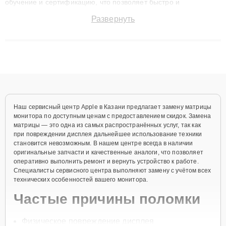
обучение и сертификацию, что позволяет быстро и
точноdiagnostikировать поломки и восстанавливать технику с
Развернуть
сохранением гарантии до 3 лет. Наши мастера решают
сложные случаи: от замены матриц и материнских плат до
ремонта после залития и восстановления данных. Благодаря
высокой квалификации и ответственному подходу клиенты
получают быстрый, качественный ремонт и понятные
объяснения по результатам диагностики.
Наш сервисный центр Apple в Казани предлагает замену матрицы
монитора по доступным ценам с предоставлением скидок. Замена
матрицы — это одна из самых распространённых услуг, так как
при повреждении дисплея дальнейшее использование техники
становится невозможным. В нашем центре всегда в наличии
оригинальные запчасти и качественные аналоги, что позволяет
оперативно выполнить ремонт и вернуть устройство к работе.
Специалисты сервисного центра выполняют замену с учётом всех
технических особенностей вашего монитора.
Частые причины поломки
Физическое повреждение дисплея