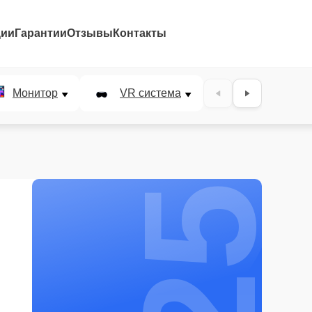
ции
Гарантии
Отзывы
Контакты
25%
Монитор
VR система
Наушники