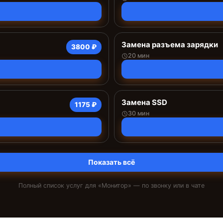
Замена разъема зарядки
3800 ₽
20 мин
Замена SSD
1175 ₽
30 мин
Показать всё
Полный список услуг для «
Монитор
» — по звонку или в чате