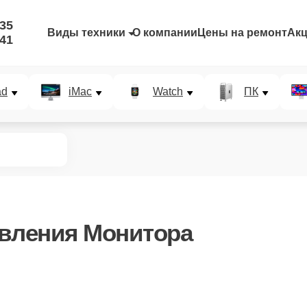
-35
Виды техники
О компании
Цены на ремонт
Ак
-41
ad
iMac
Watch
ПК
авления Монитора