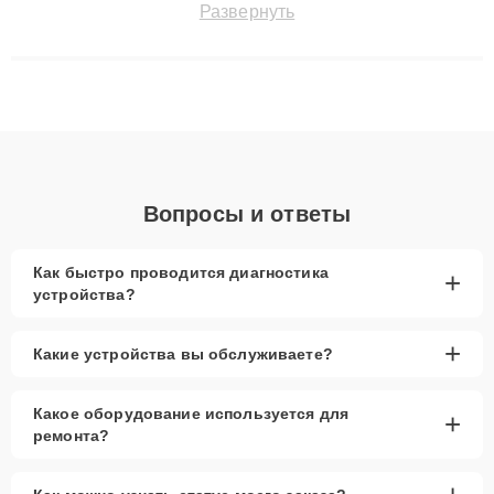
Развернуть
сохранением гарантии до 3 лет. Наши мастера решают
сложные случаи: от замены матриц и материнских плат до
ремонта после залития и восстановления данных. Благодаря
высокой квалификации и ответственному подходу клиенты
получают быстрый, качественный ремонт и понятные
объяснения по результатам диагностики.
Вопросы и ответы
Как быстро проводится диагностика
+
устройства?
+
Какие устройства вы обслуживаете?
Какое оборудование используется для
+
ремонта?