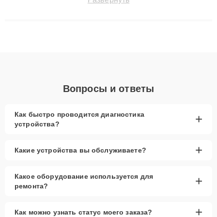
сохранением гарантии до 3 лет. Наши мастера решают
сложные случаи: от замены матриц и материнских плат до
ремонта после залития и восстановления данных. Благодаря
высокой квалификации и ответственному подходу клиенты
получают быстрый, качественный ремонт и понятные
объяснения по результатам диагностики.
Вопросы и ответы
Как быстро проводится диагностика
+
устройства?
+
Какие устройства вы обслуживаете?
Какое оборудование используется для
+
ремонта?
+
Как можно узнать статус моего заказа?