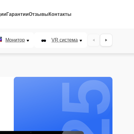
ции
Гарантии
Отзывы
Контакты
25%
Монитор
VR система
Наушники