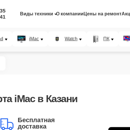
-35
Виды техники
О компании
Цены на ремонт
Ак
-41
ad
iMac
Watch
ПК
рта iMac в Казани
Бесплатная
доставка