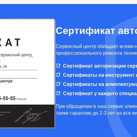
Сертификат авт
Cервисный центр обладает всеми 
профессионального ремонта техник
Сертификат авторизации сер
Сертификаты на инструмент 
Сертификаты на комплектую
Сертификат у каждого специ
При обращении в наш сервис клиен
также гарантию до 2-3 лет на все 