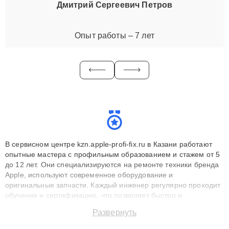
Дмитрий Сергеевич Петров
Опыт работы – 7 лет
В сервисном центре kzn.apple-profi-fix.ru в Казани работают
опытные мастера с профильным образованием и стажем от 5
до 12 лет. Они специализируются на ремонте техники бренда
Apple, используют современное оборудование и
оригинальные запчасти. Каждый инженер регулярно проходит
обучение и сертификацию, что позволяет быстро и
точноdiagnostikировать поломки и восстанавливать технику с
Развернуть
сохранением гарантии до 3 лет. Наши мастера решают
сложные случаи: от замены матриц и материнских плат до