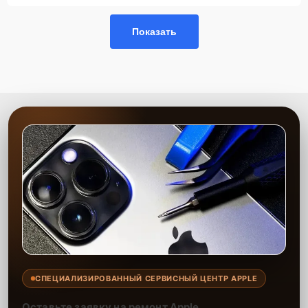
на все выполненные работы.
Сервисный центр предоставляет услуги профессионалов,
Показать
обладающих опытом работы с заменой матриц. Мы используем
оригинальные запчасти и проверенные аналоги, что гарантирует
долгосрочную и надежную работу техники после ремонта. Наша
цель — максимально быстро восстановить работу устройства,
сохраняя его эффективность и удобство.
СПЕЦИАЛИЗИРОВАННЫЙ СЕРВИСНЫЙ ЦЕНТР APPLE
Оставьте заявку на ремонт Apple