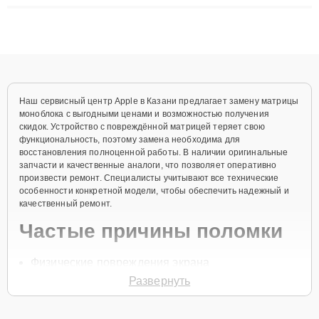
ремонта после залития и восстановления данных. Благодаря
высокой квалификации и ответственному подходу клиенты
получают быстрый, качественный ремонт и понятные
объяснения по результатам диагностики.
Наш сервисный центр Apple в Казани предлагает замену матрицы
моноблока с выгодными ценами и возможностью получения
скидок. Устройство с повреждённой матрицей теряет свою
функциональность, поэтому замена необходима для
восстановления полноценной работы. В наличии оригинальные
запчасти и качественные аналоги, что позволяет оперативно
произвести ремонт. Специалисты учитывают все технические
особенности конкретной модели, чтобы обеспечить надежный и
качественный ремонт.
Частые причины поломки
Физические повреждения экрана
Развернуть
Появление битых пикселей
Неисправность подсветки