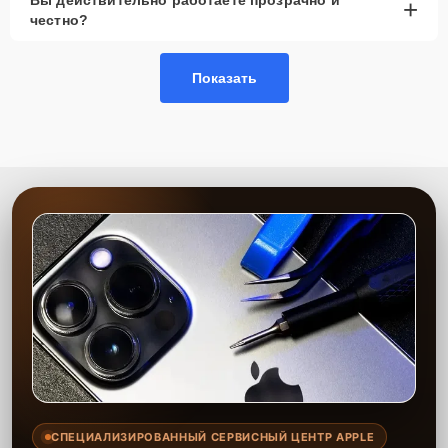
+
наличии.
честно?
Гарантия качества
— работы выполняются с
соблюдением стандартов качества.
Показать
Сервисный центр предлагает услуги по замене оперативной
памяти с учётом всех технических требований вашего устройства.
Наши специалисты оперативно выявляют неисправности и
предлагают оптимальные решения для улучшения работы
моноблока. Мы используем только проверенные комплектующие,
что гарантирует стабильность и надёжность после проведения
работ.
СПЕЦИАЛИЗИРОВАННЫЙ СЕРВИСНЫЙ ЦЕНТР APPLE