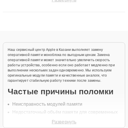
сохранением гарантии до 3 лет. Наши мастера решают
сложные случаи: от замены матриц и материнских плат до
ремонта после залития и восстановления данных. Благодаря
высокой квалификации и ответственному подходу клиенты
получают быстрый, качественный ремонт и понятные
объяснения по результатам диагностики.
Наш сервисный центр Apple в Казани выполняет замену
оперативной памяти моноблока по выгодным ценам. Замена
оперативной памяти может значительно увеличить скорость
работы устройства, особенно если оно работает медленно при
выполнении нескольких задач одновременно. Мы используем
оригинальные модули памяти и качественные аналоги, что
гарантирует стабильную работу техники после замены.
Частые причины поломки
Неисправность модулей памяти
Недостаточный объём памяти для современных
задач
Развернуть
Перегрев модулей памяти