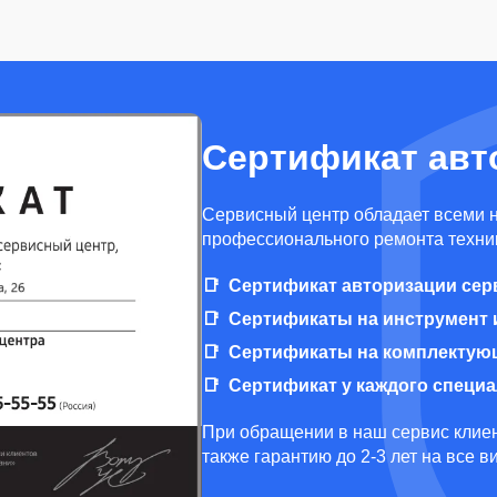
Сертификат авт
Cервисный центр обладает всеми 
профессионального ремонта техник
Сертификат авторизации сер
Сертификаты на инструмент 
Сертификаты на комплектую
Сертификат у каждого специ
При обращении в наш сервис клиен
также гарантию до 2-3 лет на все 