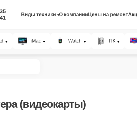
-35
Виды техники
О компании
Цены на ремонт
Ак
-41
ad
iMac
Watch
ПК
ера (видеокарты)