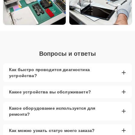
Низкие цены и скидки
– привлекательные
условия для всех клиентов.
Срочный ремонт за 1-2 часа
– быстрый и
эффективный ремонт.
Запчасти в наличии
– оригинальные детали и
высококачественные аналоги.
Гарантия качества
– долговечность после
ремонта.
Вопросы и ответы
Сервисный центр Apple-Profi-Fix обеспечивает качественный
ремонт наушников благодаря опыту мастеров и использованию
Как быстро проводится диагностика
+
профессионального оборудования. Мы используем только
устройства?
проверенные запчасти, что гарантирует долговечность
устройства после ремонта. Если вам нужно профессиональное
обслуживание, наш сервис готов предоставить услуги с гарантией
+
Какие устройства вы обслуживаете?
на срок до 3 лет, что обеспечит надежность вашей техники Apple
на долгие годы.
Какое оборудование используется для
+
ремонта?
+
Как можно узнать статус моего заказа?