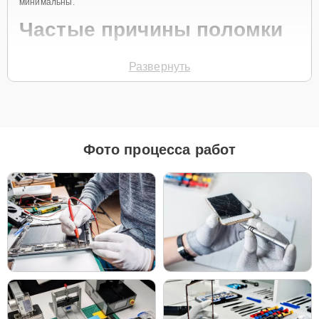
минимальны.
Частые причины поломки
Проблемы с зарядом батареи.
Развернуть
Неисправность одного или обоих наушников.
Сбой в работе Bluetooth-соединения.
Повреждение микрофона или динамиков.
Попадание влаги в корпус.
Фото процесса работ
Для начала ремонта позвоните по телефону
+7 (843) 254-64-35
или заполните
Заявку на сайте
. Специалист службы поддержки
свяжется с вами в течение минуты для уточнения деталей и
записи на диагностику и ремонт или обслуживание ваших AirPods.
Главные особенности
сервиса
Бесплатная доставка и диагностика
–
удобство без дополнительных затрат.