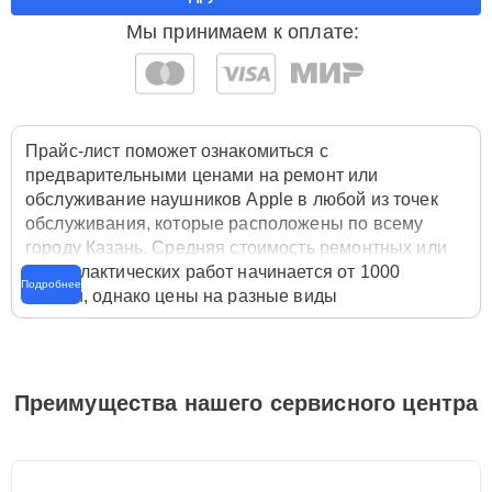
Мы принимаем к оплате:
Прайс-лист поможет ознакомиться с
предварительными ценами на ремонт или
обслуживание наушников Apple в любой из точек
обслуживания, которые расположены по всему
городу Казань. Средняя стоимость ремонтных или
профилактических работ начинается от 1000
Подробнее
рублей, однако цены на разные виды
комплектующих могут различаться. Полную
стоимость работ с учётом запчастей или расходных
материалов необходимо уточнять со специалистом
службы заботы о клиентах. Для расчета итоговой
Преимущества нашего сервисного центра
стоимости ремонта наушников достаточно
позвонить по телефону горячей линии
+7 (843) 254-
64-35
или оставить заявку на нашем сайте Apple-
Profi-Fix.