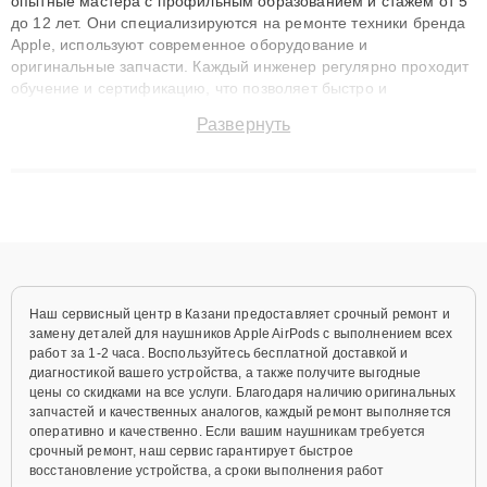
опытные мастера с профильным образованием и стажем от 5
до 12 лет. Они специализируются на ремонте техники бренда
Apple, используют современное оборудование и
оригинальные запчасти. Каждый инженер регулярно проходит
обучение и сертификацию, что позволяет быстро и
точноdiagnostikировать поломки и восстанавливать технику с
Развернуть
сохранением гарантии до 3 лет. Наши мастера решают
сложные случаи: от замены матриц и материнских плат до
ремонта после залития и восстановления данных. Благодаря
высокой квалификации и ответственному подходу клиенты
получают быстрый, качественный ремонт и понятные
объяснения по результатам диагностики.
Наш сервисный центр в Казани предоставляет срочный ремонт и
замену деталей для наушников Apple AirPods с выполнением всех
работ за 1-2 часа. Воспользуйтесь бесплатной доставкой и
диагностикой вашего устройства, а также получите выгодные
цены со скидками на все услуги. Благодаря наличию оригинальных
запчастей и качественных аналогов, каждый ремонт выполняется
оперативно и качественно. Если вашим наушникам требуется
срочный ремонт, наш сервис гарантирует быстрое
восстановление устройства, а сроки выполнения работ