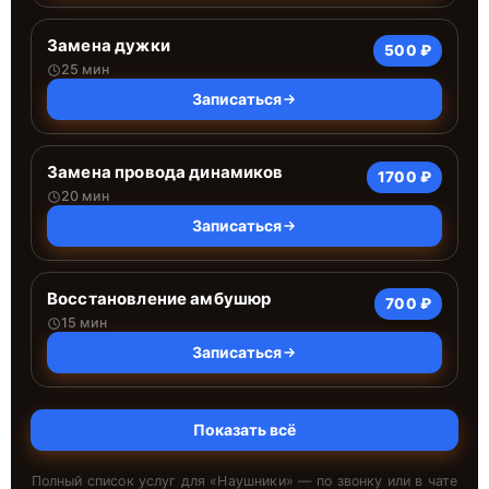
Замена дужки
500 ₽
25 мин
Записаться
Замена провода динамиков
1700 ₽
20 мин
Записаться
Восстановление амбушюр
700 ₽
15 мин
Записаться
Показать всё
Полный список услуг для «
Наушники
» — по звонку или в чате