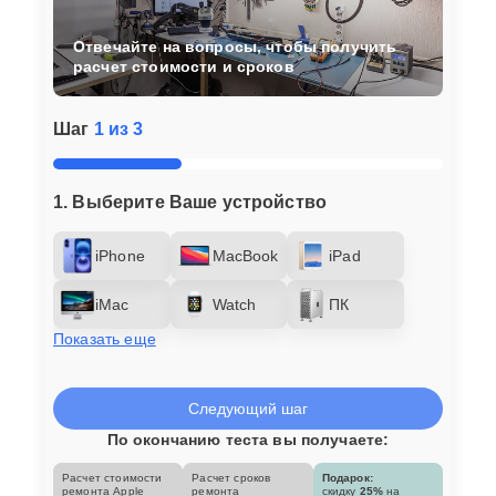
Отвечайте на вопросы, чтобы получить
расчет стоимости и сроков
Шаг
1 из 3
1. Выберите Ваше устройство
iPhone
MacBook
iPad
iMac
Watch
ПК
Показать еще
Следующий шаг
По окончанию теста вы получаете:
Расчет стоимости
Расчет сроков
Подарок:
ремонта Apple
ремонта
скидку
25%
на