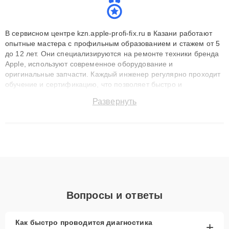
В сервисном центре kzn.apple-profi-fix.ru в Казани работают
опытные мастера с профильным образованием и стажем от 5
до 12 лет. Они специализируются на ремонте техники бренда
Apple, используют современное оборудование и
оригинальные запчасти. Каждый инженер регулярно проходит
обучение и сертификацию, что позволяет быстро и
точноdiagnostikировать поломки и восстанавливать технику с
Развернуть
сохранением гарантии до 3 лет. Наши мастера решают
сложные случаи: от замены матриц и материнских плат до
ремонта после залития и восстановления данных. Благодаря
высокой квалификации и ответственному подходу клиенты
получают быстрый, качественный ремонт и понятные
объяснения по результатам диагностики.
Вопросы и ответы
Как быстро проводится диагностика
+