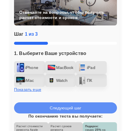
Отвечайте на вопросы, чтобы получить
расчет стоимости и сроков
Шаг
1 из 3
1. Выберите Ваше устройство
iPhone
MacBook
iPad
iMac
Watch
ПК
Показать еще
Следующий шаг
По окончанию теста вы получаете:
Расчет стоимости
Расчет сроков
Подарок:
ремонта Apple
ремонта
скидку
25%
на