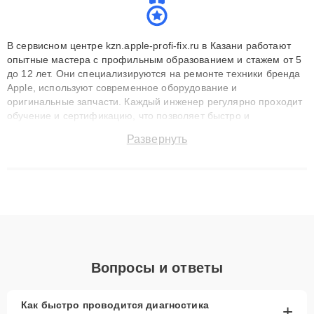
В сервисном центре kzn.apple-profi-fix.ru в Казани работают
опытные мастера с профильным образованием и стажем от 5
до 12 лет. Они специализируются на ремонте техники бренда
Apple, используют современное оборудование и
оригинальные запчасти. Каждый инженер регулярно проходит
обучение и сертификацию, что позволяет быстро и
точноdiagnostikировать поломки и восстанавливать технику с
Развернуть
сохранением гарантии до 3 лет. Наши мастера решают
сложные случаи: от замены матриц и материнских плат до
ремонта после залития и восстановления данных. Благодаря
высокой квалификации и ответственному подходу клиенты
получают быстрый, качественный ремонт и понятные
объяснения по результатам диагностики.
Вопросы и ответы
Как быстро проводится диагностика
+