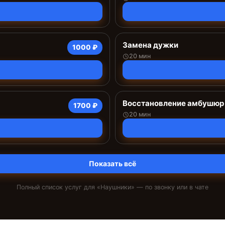
Замена дужки
1000 ₽
20 мин
Восстановление амбушюр
1700 ₽
20 мин
Показать всё
Полный список услуг для «
Наушники
» — по звонку или в чате