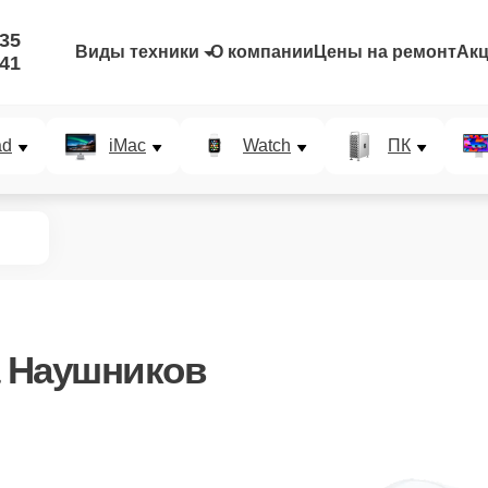
-35
Виды техники
О компании
Цены на ремонт
Ак
-41
ad
iMac
Watch
ПК
 Наушников