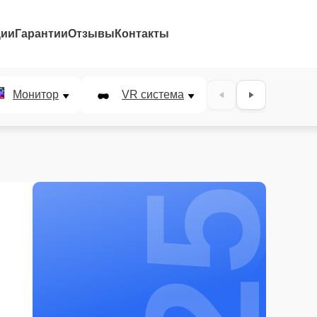
ции
Гарантии
Отзывы
Контакты
25%
Монитор
VR система
Наушники