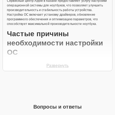
Сервисный центр Apple в Казани предоставляет услугу настройки
операционной системы для ноутбуков, что позволяет улучшить
производительность и стабильность работы устройства.
Настройка ОС включает установку драйверов, обновление
программного обеспечения и оптимизацию параметров, что
способствует максимальной производительности ноутбука.
Частые причины
необходимости настройки
ОС
Ошибки в работе операционной системы.
Развернуть
Конфликты между установленными
программами.
Неактуальные или отсутствующие драйверы.
Засорение системы ненужными файлами.
Неправильные параметры безопасности и
производительности.
Вопросы и ответы
Для записи на настройку позвоните по телефону +7 (843) 254-64-