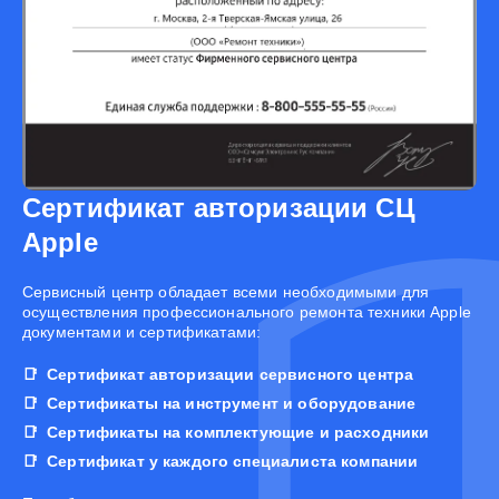
Сертификат авторизации СЦ
Apple
Cервисный центр обладает всеми необходимыми для
осуществления профессионального ремонта техники Apple
документами и сертификатами:
Сертификат авторизации сервисного центра
Сертификаты на инструмент и оборудование
Сертификаты на комплектующие и расходники
Сертификат у каждого специалиста компании