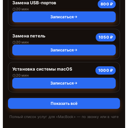
Замена USB-портов
800 ₽
20 мин
Записаться
Замена петель
1050 ₽
20 мин
Записаться
Установка системы macOS
1000 ₽
20 мин
Записаться
Показать всё
Полный список услуг для «
MacBook
» — по звонку или в чате