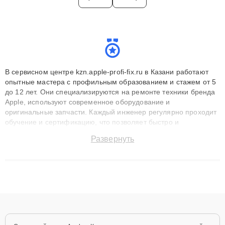
В сервисном центре kzn.apple-profi-fix.ru в Казани работают
опытные мастера с профильным образованием и стажем от 5
до 12 лет. Они специализируются на ремонте техники бренда
Apple, используют современное оборудование и
оригинальные запчасти. Каждый инженер регулярно проходит
обучение и сертификацию, что позволяет быстро и
точноdiagnostikировать поломки и восстанавливать технику с
Развернуть
сохранением гарантии до 3 лет. Наши мастера решают
сложные случаи: от замены матриц и материнских плат до
ремонта после залития и восстановления данных. Благодаря
высокой квалификации и ответственному подходу клиенты
получают быстрый, качественный ремонт и понятные
объяснения по результатам диагностики.