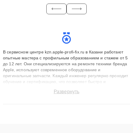
В сервисном центре kzn.apple-profi-fix.ru в Казани работают
опытные мастера с профильным образованием и стажем от 5
до 12 лет. Они специализируются на ремонте техники бренда
Apple, используют современное оборудование и
оригинальные запчасти. Каждый инженер регулярно проходит
обучение и сертификацию, что позволяет быстро и
точноdiagnostikировать поломки и восстанавливать технику с
Развернуть
сохранением гарантии до 3 лет. Наши мастера решают
сложные случаи: от замены матриц и материнских плат до
ремонта после залития и восстановления данных. Благодаря
высокой квалификации и ответственному подходу клиенты
получают быстрый, качественный ремонт и понятные
объяснения по результатам диагностики.