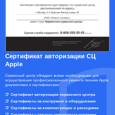
Сертификат авторизации СЦ
Apple
Cервисный центр обладает всеми необходимыми для
осуществления профессионального ремонта техники Apple
документами и сертификатами:
Сертификат авторизации сервисного центра
Сертификаты на инструмент и оборудование
Сертификаты на комплектующие и расходники
Сертификат у каждого специалиста компании