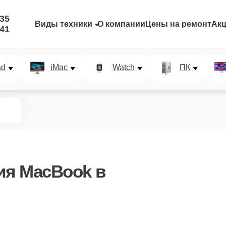
-35
Виды техники
О компании
Цены на ремонт
Ак
-41
ad
iMac
Watch
ПК
ия MacBook в