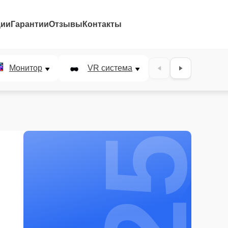
ции
Гарантии
Отзывы
Контакты
25%
Монитор
VR система
Наушники