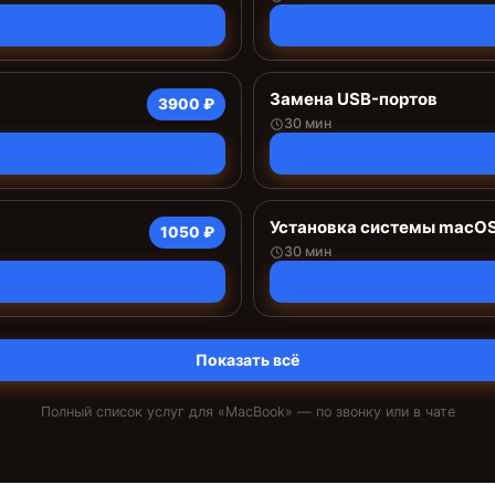
Замена USB-портов
3900 ₽
30 мин
Установка системы macO
1050 ₽
30 мин
Показать всё
Полный список услуг для «
MacBook
» — по звонку или в чате