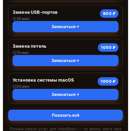
Замена USB-портов
800 ₽
30 мин
Записаться
Замена петель
1050 ₽
15 мин
Записаться
Установка системы macOS
1000 ₽
20 мин
Записаться
Показать всё
Полный список услуг для «
MacBook
» — по звонку или в чате