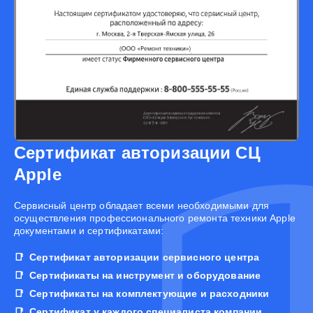
Сертификат авторизации СЦ
Apple
Cервисный центр обладает всеми необходимыми для
осуществления профессионального ремонта техники Apple
документами и сертификатами:
Сертификат авторизации сервисного центра
Сертификаты на инструмент и оборудование
Сертификаты на комплектующие и расходники
Сертификат у каждого специалиста компании