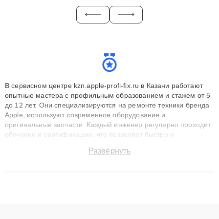
В сервисном центре kzn.apple-profi-fix.ru в Казани работают
опытные мастера с профильным образованием и стажем от 5
до 12 лет. Они специализируются на ремонте техники бренда
Apple, используют современное оборудование и
оригинальные запчасти. Каждый инженер регулярно проходит
обучение и сертификацию, что позволяет быстро и
точноdiagnostikировать поломки и восстанавливать технику с
Развернуть
сохранением гарантии до 3 лет. Наши мастера решают
сложные случаи: от замены матриц и материнских плат до
ремонта после залития и восстановления данных. Благодаря
высокой квалификации и ответственному подходу клиенты
получают быстрый, качественный ремонт и понятные
объяснения по результатам диагностики.