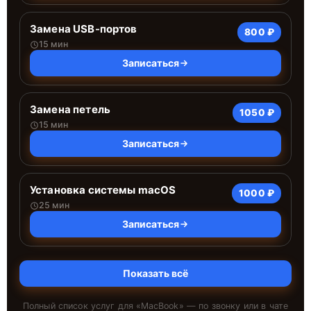
Замена USB-портов
800 ₽
15 мин
Записаться
Замена петель
1050 ₽
15 мин
Записаться
Установка системы macOS
1000 ₽
25 мин
Записаться
Показать всё
Полный список услуг для «
MacBook
» — по звонку или в чате