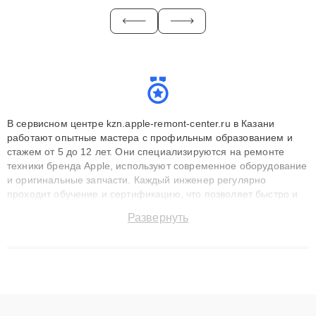
В сервисном центре kzn.apple-remont-center.ru в Казани
работают опытные мастера с профильным образованием и
стажем от 5 до 12 лет. Они специализируются на ремонте
техники бренда Apple, используют современное оборудование
и оригинальные запчасти. Каждый инженер регулярно
проходит обучение и сертификацию, что позволяет быстро и
точноdiagnostikировать поломки и восстанавливать технику с
Развернуть
сохранением гарантии до 3 лет. Наши мастера решают
сложные случаи: от замены матриц и материнских плат до
ремонта после залития и восстановления данных. Благодаря
высокой квалификации и ответственному подходу клиенты
получают быстрый, качественный ремонт и понятные
объяснения по результатам диагностики.