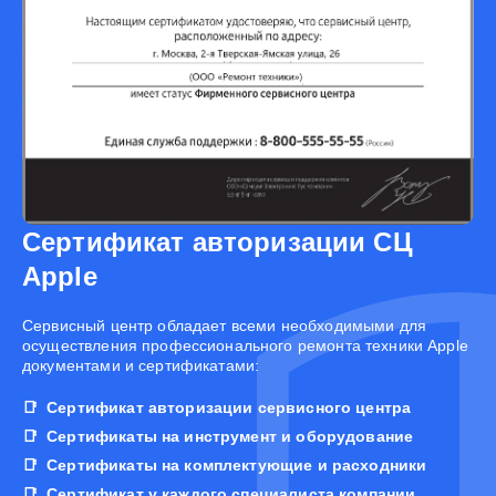
Сертификат авторизации СЦ
Apple
Cервисный центр обладает всеми необходимыми для
осуществления профессионального ремонта техники Apple
документами и сертификатами:
Сертификат авторизации сервисного центра
Сертификаты на инструмент и оборудование
Сертификаты на комплектующие и расходники
Сертификат у каждого специалиста компании