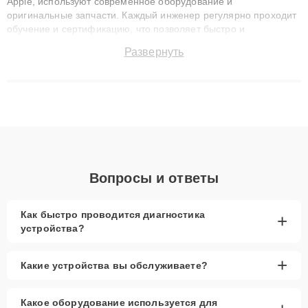
Apple, используют современное оборудование и
оригинальные запчасти. Каждый инженер регулярно проходит
обучение и сертификацию, что позволяет быстро и
точноdiagnostikировать поломки и восстанавливать технику с
Развернуть
сохранением гарантии до 3 лет. Наши мастера решают
сложные случаи: от замены матриц и материнских плат до
ремонта после залития и восстановления данных. Благодаря
высокой квалификации и ответственному подходу клиенты
получают быстрый, качественный ремонт и понятные
объяснения по результатам диагностики.
Вопросы и ответы
Как быстро проводится диагностика
+
устройства?
+
Какие устройства вы обслуживаете?
Какое оборудование используется для