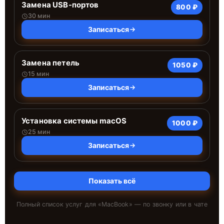
Замена USB-портов
800 ₽
30 мин
Записаться
Замена петель
1050 ₽
15 мин
Записаться
Установка системы macOS
1000 ₽
25 мин
Записаться
Показать всё
Полный список услуг для «
MacBook
» — по звонку или в чате