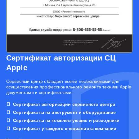
Сертификат авторизации СЦ
Apple
Cервисный центр обладает всеми необходимыми для
осуществления профессионального ремонта техники Apple
документами и сертификатами:
Сертификат авторизации сервисного центра
Сертификаты на инструмент и оборудование
Сертификаты на комплектующие и расходники
Сертификат у каждого специалиста компании