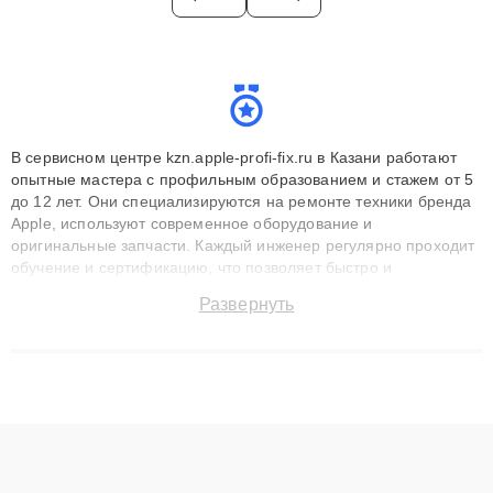
В сервисном центре kzn.apple-profi-fix.ru в Казани работают
опытные мастера с профильным образованием и стажем от 5
до 12 лет. Они специализируются на ремонте техники бренда
Apple, используют современное оборудование и
оригинальные запчасти. Каждый инженер регулярно проходит
обучение и сертификацию, что позволяет быстро и
точноdiagnostikировать поломки и восстанавливать технику с
Развернуть
сохранением гарантии до 3 лет. Наши мастера решают
сложные случаи: от замены матриц и материнских плат до
ремонта после залития и восстановления данных. Благодаря
высокой квалификации и ответственному подходу клиенты
получают быстрый, качественный ремонт и понятные
объяснения по результатам диагностики.