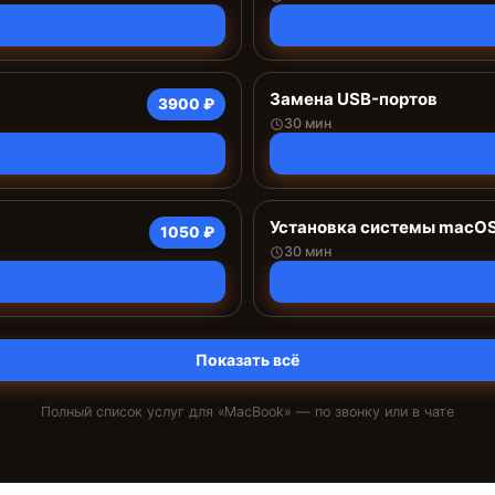
Замена USB-портов
3900 ₽
30 мин
Установка системы macO
1050 ₽
30 мин
Показать всё
Полный список услуг для «
MacBook
» — по звонку или в чате