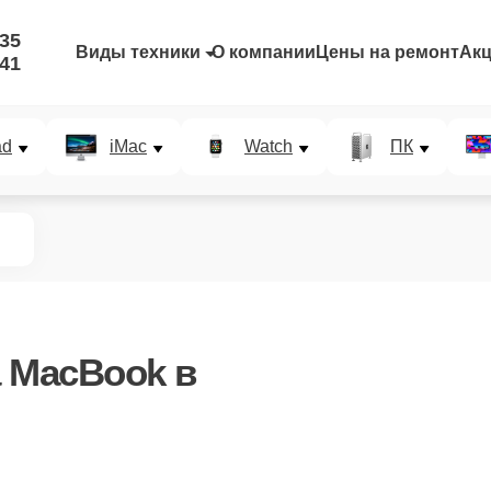
-35
Виды техники
О компании
Цены на ремонт
Ак
-41
ad
iMac
Watch
ПК
 MacBook в