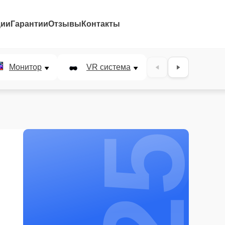
ции
Гарантии
Отзывы
Контакты
25%
Монитор
VR система
Наушники