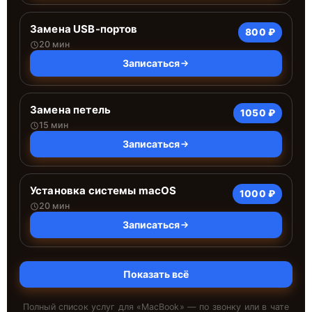
Замена USB-портов
800 ₽
20 мин
Записаться
Замена петель
1050 ₽
15 мин
Записаться
Установка системы macOS
1000 ₽
20 мин
Записаться
Показать всё
Полный список услуг для «
MacBook
» — по звонку или в чате