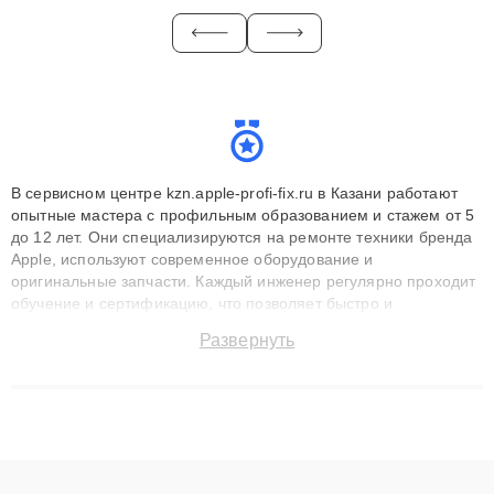
В сервисном центре kzn.apple-profi-fix.ru в Казани работают
опытные мастера с профильным образованием и стажем от 5
до 12 лет. Они специализируются на ремонте техники бренда
Apple, используют современное оборудование и
оригинальные запчасти. Каждый инженер регулярно проходит
обучение и сертификацию, что позволяет быстро и
точноdiagnostikировать поломки и восстанавливать технику с
Развернуть
сохранением гарантии до 3 лет. Наши мастера решают
сложные случаи: от замены матриц и материнских плат до
ремонта после залития и восстановления данных. Благодаря
высокой квалификации и ответственному подходу клиенты
получают быстрый, качественный ремонт и понятные
объяснения по результатам диагностики.