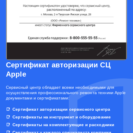
Сертификат авторизации СЦ
Apple
Cервисный центр обладает всеми необходимыми для
осуществления профессионального ремонта техники Apple
документами и сертификатами:
Сертификат авторизации сервисного центра
Сертификаты на инструмент и оборудование
Сертификаты на комплектующие и расходники
Сертификат у каждого специалиста компании