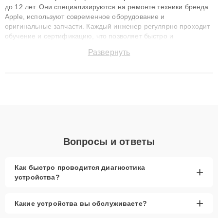
до 12 лет. Они специализируются на ремонте техники бренда
Apple, используют современное оборудование и
оригинальные запчасти. Каждый инженер регулярно проходит
обучение и сертификацию, что позволяет быстро и
точноdiagnostikировать поломки и восстанавливать технику с
Развернуть
сохранением гарантии до 3 лет. Наши мастера решают
сложные случаи: от замены матриц и материнских плат до
ремонта после залития и восстановления данных. Благодаря
высокой квалификации и ответственному подходу клиенты
получают быстрый, качественный ремонт и понятные
объяснения по результатам диагностики.
Вопросы и ответы
Как быстро проводится диагностика
+
устройства?
+
Какие устройства вы обслуживаете?