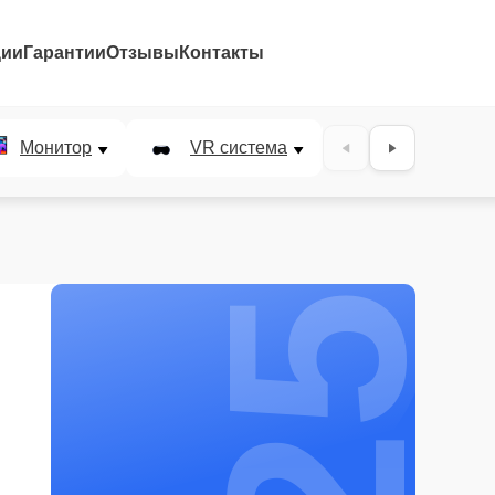
ции
Гарантии
Отзывы
Контакты
25%
Монитор
VR система
Наушники