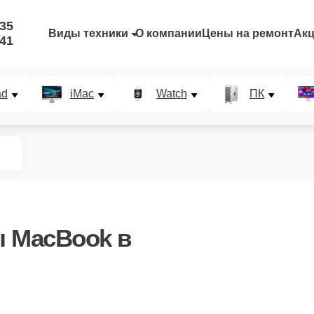
-35
Виды техники
О компании
Цены на ремонт
Ак
-41
ad
iMac
Watch
ПК
ы MacBook в