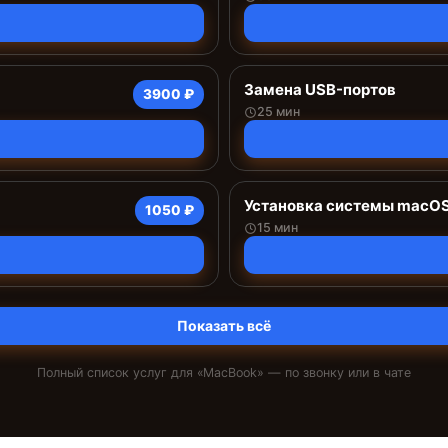
Замена USB-портов
3900 ₽
25 мин
Установка системы macO
1050 ₽
15 мин
Показать всё
Полный список услуг для «
MacBook
» — по звонку или в чате