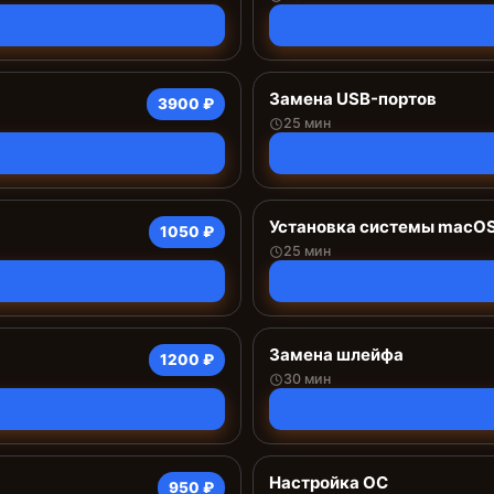
Замена USB-портов
3900 ₽
25 мин
Установка системы macO
1050 ₽
25 мин
Замена шлейфа
1200 ₽
30 мин
Настройка ОС
950 ₽