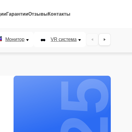
ции
Гарантии
Отзывы
Контакты
25%
Монитор
VR система
Наушники