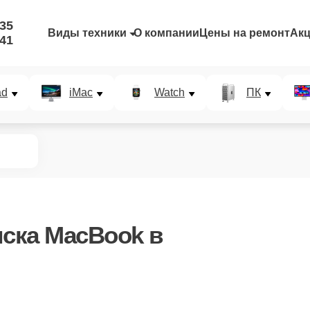
-35
Виды техники
О компании
Цены на ремонт
Ак
-41
ad
iMac
Watch
ПК
иска MacBook в