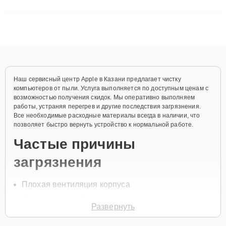
сложные случаи: от замены матриц и материнских плат до
ремонта после залития и восстановления данных. Благодаря
высокой квалификации и ответственному подходу клиенты
получают быстрый, качественный ремонт и понятные
объяснения по результатам диагностики.
Наш сервисный центр Apple в Казани предлагает чистку
компьютеров от пыли. Услуга выполняется по доступным ценам с
возможностью получения скидок. Мы оперативно выполняем
работы, устраняя перегрев и другие последствия загрязнения.
Все необходимые расходные материалы всегда в наличии, что
позволяет быстро вернуть устройство к нормальной работе.
Частые причины
загрязнения
Плохая вентиляция корпуса
Длительная работа в пыльных условиях
Развернуть
Неисправность системы охлаждения