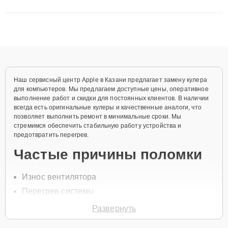
сложные случаи: от замены матриц и материнских плат до
ремонта после залития и восстановления данных. Благодаря
высокой квалификации и ответственному подходу клиенты
получают быстрый, качественный ремонт и понятные
объяснения по результатам диагностики.
Наш сервисный центр Apple в Казани предлагает замену кулера
для компьютеров. Мы предлагаем доступные цены, оперативное
выполнение работ и скидки для постоянных клиентов. В наличии
всегда есть оригинальные кулеры и качественные аналоги, что
позволяет выполнить ремонт в минимальные сроки. Мы
стремимся обеспечить стабильную работу устройства и
предотвратить перегрев.
Частые причины поломки
Износ вентилятора
Перегрев системы
Засорение пылью
Развернуть
Неисправности подшипников