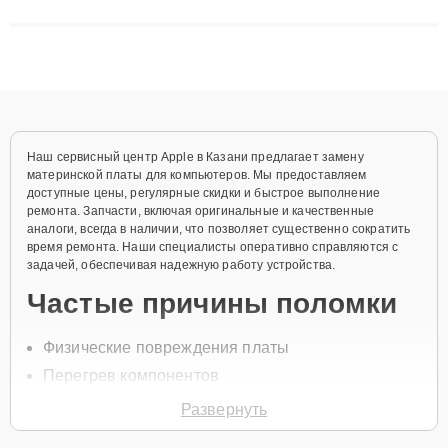
сложные случаи: от замены матриц и материнских плат до
ремонта после залития и восстановления данных. Благодаря
высокой квалификации и ответственному подходу клиенты
получают быстрый, качественный ремонт и понятные
объяснения по результатам диагностики.
Наш сервисный центр Apple в Казани предлагает замену
материнской платы для компьютеров. Мы предоставляем
доступные цены, регулярные скидки и быстрое выполнение
ремонта. Запчасти, включая оригинальные и качественные
аналоги, всегда в наличии, что позволяет существенно сократить
время ремонта. Наши специалисты оперативно справляются с
задачей, обеспечивая надежную работу устройства.
Частые причины поломки
Физические повреждения платы
Перегрев компонентов
Перепады напряжения в сети
Развернуть
Попадание влаги внутрь корпуса