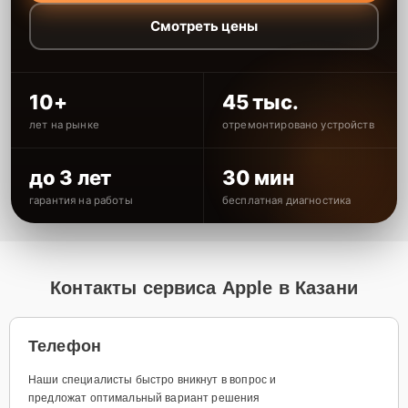
Смотреть цены
10+
45 тыс.
лет на рынке
отремонтировано устройств
до 3 лет
30 мин
гарантия на работы
бесплатная диагностика
Контакты сервиса Apple в Казани
Телефон
Наши специалисты быстро вникнут в вопрос и
предложат оптимальный вариант решения