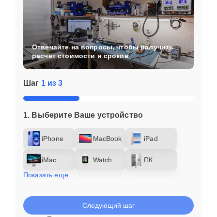
Отвечайте на вопросы, чтобы получить
расчет стоимости и сроков
Шаг
1 из 3
1. Выберите Ваше устройство
iPhone
MacBook
iPad
iMac
Watch
ПК
Показать еще
Следующий шаг