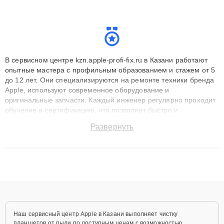
В сервисном центре kzn.apple-profi-fix.ru в Казани работают
опытные мастера с профильным образованием и стажем от 5
до 12 лет. Они специализируются на ремонте техники бренда
Apple, используют современное оборудование и
оригинальные запчасти. Каждый инженер регулярно проходит
обучение и сертификацию, что позволяет быстро и
точноdiagnostikировать поломки и восстанавливать технику с
Развернуть
сохранением гарантии до 3 лет. Наши мастера решают
сложные случаи: от замены матриц и материнских плат до
ремонта после залития и восстановления данных. Благодаря
высокой квалификации и ответственному подходу клиенты
получают быстрый, качественный ремонт и понятные
объяснения по результатам диагностики.
Наш сервисный центр Apple в Казани выполняет чистку
планшетов от пыли по доступным ценам с возможностью