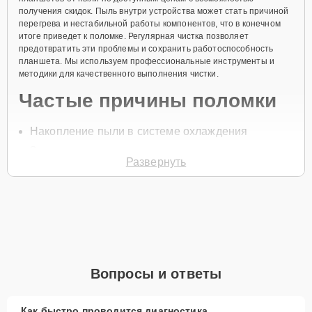
получения скидок. Пыль внутри устройства может стать причиной
перегрева и нестабильной работы компонентов, что в конечном
итоге приведет к поломке. Регулярная чистка позволяет
предотвратить эти проблемы и сохранить работоспособность
планшета. Мы используем профессиональные инструменты и
методики для качественного выполнения чистки.
Частые причины поломки
Накопление пыли в системе охлаждения
Засорение разъемов
Развернуть
Проблемы с контактами из-за пыли
Перегрев процессора и других компонентов
Снижение производительности устройства
Для записи на чистку планшета от пыли позвоните по телефону
+7 (843) 254-64-35 или оставьте
Заявку на сайте
. Специалист
свяжется с вами в течение одной минуты для уточнения всех
Вопросы и ответы
деталей и записи на диагностику и обслуживание.
Главные особенности
Как быстро проводится диагностика