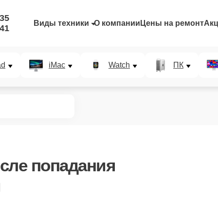
-35
Виды техники
О компании
Цены на ремонт
Ак
-41
ad
iMac
Watch
ПК
сле попадания
и