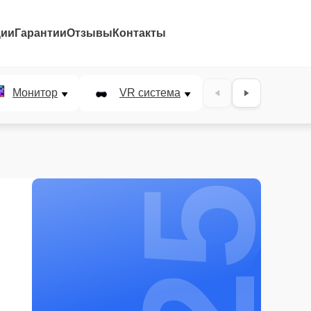
ции
Гарантии
Отзывы
Контакты
25%
Монитор
VR система
Наушники