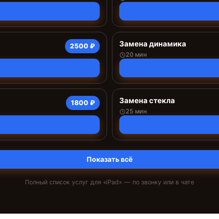
Замена динамика
2500 ₽
20 мин
Замена стекла
1800 ₽
25 мин
Показать всё
Полный список услуг для «
iPad
» — по звонку или в чате