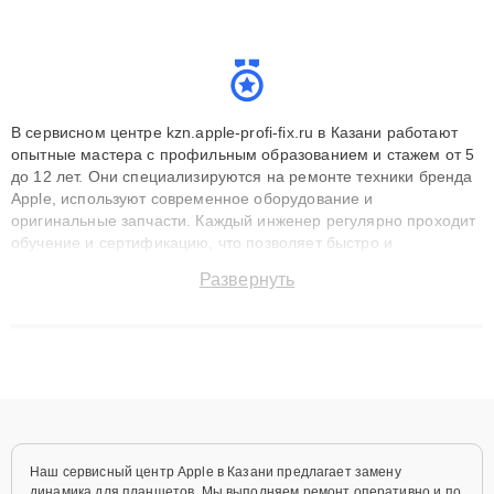
В сервисном центре kzn.apple-profi-fix.ru в Казани работают
опытные мастера с профильным образованием и стажем от 5
до 12 лет. Они специализируются на ремонте техники бренда
Apple, используют современное оборудование и
оригинальные запчасти. Каждый инженер регулярно проходит
обучение и сертификацию, что позволяет быстро и
точноdiagnostikировать поломки и восстанавливать технику с
Развернуть
сохранением гарантии до 3 лет. Наши мастера решают
сложные случаи: от замены матриц и материнских плат до
ремонта после залития и восстановления данных. Благодаря
высокой квалификации и ответственному подходу клиенты
получают быстрый, качественный ремонт и понятные
объяснения по результатам диагностики.
Наш сервисный центр Apple в Казани предлагает замену
динамика для планшетов. Мы выполняем ремонт оперативно и по