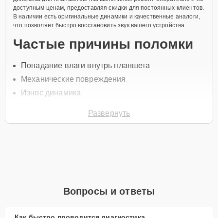
доступным ценам, предоставляя скидки для постоянных клиентов.
В наличии есть оригинальные динамики и качественные аналоги,
что позволяет быстро восстановить звук вашего устройства.
Частые причины поломки
Попадание влаги внутрь планшета
Механические повреждения
Износ динамика
Перегрузка звуковой системы
Развернуть
Засорение пылью и грязью
Для начала ремонта свяжитесь с нами по телефону +7 (843) 254-
64-35 или оставьте
Заявку на сайте
. Специалист свяжется с вами в
течение минуты для уточнения всех вопросов и записи на
диагностику и обслуживание.
Главные особенности
Вопросы и ответы
сервиса
Как быстро проводится диагностика