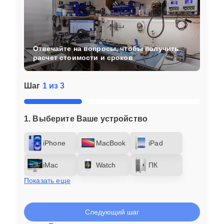
Отвечайте на вопросы, чтобы получить
расчет стоимости и сроков
Шаг
1 из 3
1. Выберите Ваше устройство
iPhone
MacBook
iPad
iMac
Watch
ПК
Показать еще
Следующий шаг