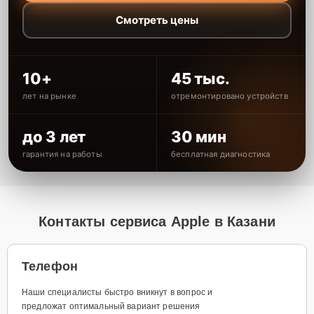
Смотреть цены
10+
45 тыс.
лет на рынке
отремонтировано устройств
до 3 лет
30 мин
гарантия на работы
бесплатная диагностика
Контакты сервиса Apple в Казани
Телефон
Наши специалисты быстро вникнут в вопрос и
предложат оптимальный вариант решения