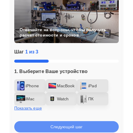
Отвечайте на вопросы, чтобы получить
расчет стоимости и сроков
Шаг
1 из 3
1. Выберите Ваше устройство
iPhone
MacBook
iPad
iMac
Watch
ПК
Показать еще
Следующий шаг