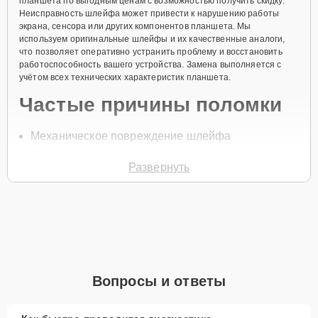
планшета по выгодным ценам с возможностью получить скидку.
Неисправность шлейфа может привести к нарушению работы
экрана, сенсора или других компонентов планшета. Мы
используем оригинальные шлейфы и их качественные аналоги,
что позволяет оперативно устранить проблему и восстановить
работоспособность вашего устройства. Замена выполняется с
учётом всех технических характеристик планшета.
Частые причины поломки
Механическое повреждение шлейфа
Износ контактов
Развернуть
Неправильная эксплуатация устройства
Проблемы с подключением компонентов
Попадание влаги на шлейф
Для записи на замену шлейфа позвоните по телефону +7 (843)
254-64-35 или оставьте
Заявку на сайте
. Специалист перезвонит
вам в течение минуты для уточнения всех вопросов и записи на
Вопросы и ответы
диагностику и ремонт.
Главные особенности