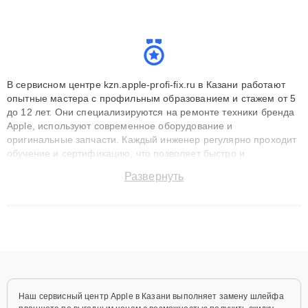
В сервисном центре kzn.apple-profi-fix.ru в Казани работают
опытные мастера с профильным образованием и стажем от 5
до 12 лет. Они специализируются на ремонте техники бренда
Apple, используют современное оборудование и
оригинальные запчасти. Каждый инженер регулярно проходит
обучение и сертификацию, что позволяет быстро и
точноdiagnostikировать поломки и восстанавливать технику с
Развернуть
сохранением гарантии до 3 лет. Наши мастера решают
сложные случаи: от замены матриц и материнских плат до
ремонта после залития и восстановления данных. Благодаря
высокой квалификации и ответственному подходу клиенты
получают быстрый, качественный ремонт и понятные
объяснения по результатам диагностики.
Наш сервисный центр Apple в Казани выполняет замену шлейфа