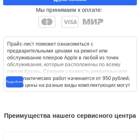
Мы принимаем к оплате:
Прайс-лист поможет ознакомиться с
предварительными ценами на ремонт или
обслуживание плееров Apple в любой из точек
обслуживания, которые расположены по всему
городу Казань. Средняя стоимость ремонтных или
профилактических работ начинается от 950 рублей,
Подробнее
однако цены на разные виды комплектующих могут
различаться. Полную стоимость работ с учётом
запчастей или расходных материалов необходимо
уточнять со специалистом службы заботы о
клиентах. Для расчета итоговой стоимости ремонта
Преимущества нашего сервисного центра
плеера достаточно позвонить по телефону горячей
линии
+7 (843) 254-64-35
или оставить заявку на
нашем сайте Apple-Profi-Fix.