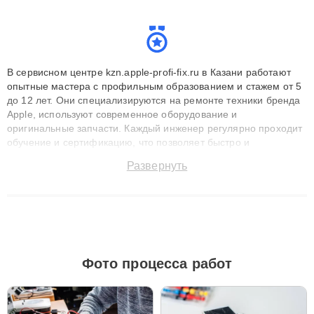
В сервисном центре kzn.apple-profi-fix.ru в Казани работают
опытные мастера с профильным образованием и стажем от 5
до 12 лет. Они специализируются на ремонте техники бренда
Apple, используют современное оборудование и
оригинальные запчасти. Каждый инженер регулярно проходит
обучение и сертификацию, что позволяет быстро и
точноdiagnostikировать поломки и восстанавливать технику с
Развернуть
сохранением гарантии до 3 лет. Наши мастера решают
сложные случаи: от замены матриц и материнских плат до
ремонта после залития и восстановления данных. Благодаря
высокой квалификации и ответственному подходу клиенты
получают быстрый, качественный ремонт и понятные
объяснения по результатам диагностики.
Фото процесса работ