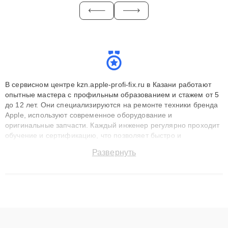
В сервисном центре kzn.apple-profi-fix.ru в Казани работают
опытные мастера с профильным образованием и стажем от 5
до 12 лет. Они специализируются на ремонте техники бренда
Apple, используют современное оборудование и
оригинальные запчасти. Каждый инженер регулярно проходит
обучение и сертификацию, что позволяет быстро и
точноdiagnostikировать поломки и восстанавливать технику с
Развернуть
сохранением гарантии до 3 лет. Наши мастера решают
сложные случаи: от замены матриц и материнских плат до
ремонта после залития и восстановления данных. Благодаря
высокой квалификации и ответственному подходу клиенты
получают быстрый, качественный ремонт и понятные
объяснения по результатам диагностики.