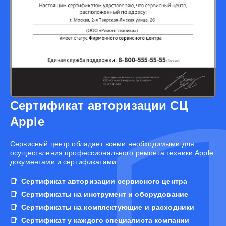
Сертификат авторизации СЦ
Apple
Cервисный центр обладает всеми необходимыми для
осуществления профессионального ремонта техники Apple
документами и сертификатами:
Сертификат авторизации сервисного центра
Сертификаты на инструмент и оборудование
Сертификаты на комплектующие и расходники
Сертификат у каждого специалиста компании