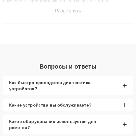
обучение и сертификацию, что позволяет быстро и
точноdiagnostikировать поломки и восстанавливать технику с
Развернуть
сохранением гарантии до 3 лет. Наши мастера решают
сложные случаи: от замены матриц и материнских плат до
ремонта после залития и восстановления данных. Благодаря
высокой квалификации и ответственному подходу клиенты
получают быстрый, качественный ремонт и понятные
объяснения по результатам диагностики.
Вопросы и ответы
Как быстро проводится диагностика
+
устройства?
+
Какие устройства вы обслуживаете?
Какое оборудование используется для
+
ремонта?