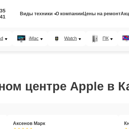
-35
Виды техники
О компании
Цены на ремонт
Ак
-41
ad
iMac
Watch
ПК
ом центре Apple в К
Аксенов Марк
К