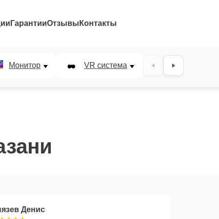
ции
Гарантии
Отзывы
Контакты
Монитор
VR система
Наушники
азани
нязев Денис