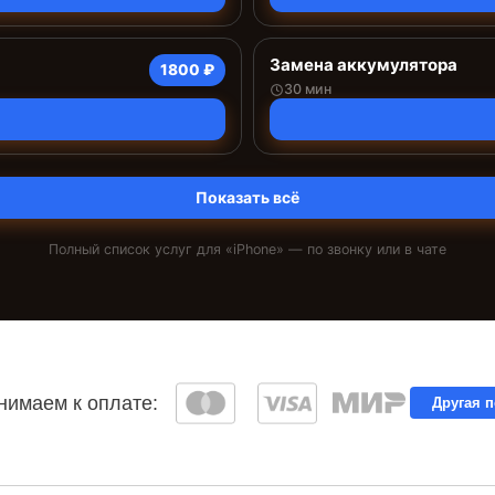
Замена аккумулятора
1800 ₽
30 мин
Показать всё
Полный список услуг для «
iPhone
» — по звонку или в чате
имаем к оплате:
Другая 