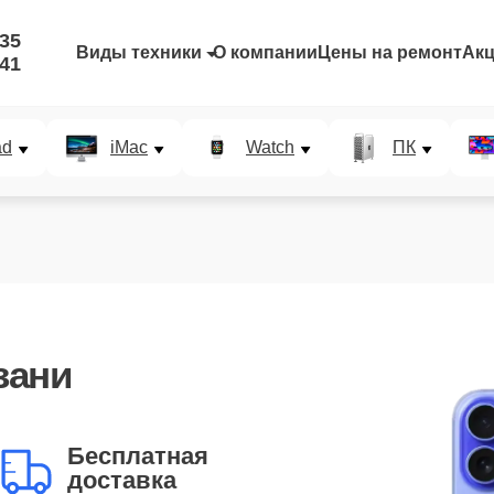
-35
Виды техники
О компании
Цены на ремонт
Ак
-41
ad
iMac
Watch
ПК
зани
Бесплатная
доставка