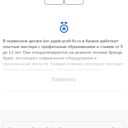
В сервисном центре kzn.apple-profi-fix.ru в Казани работают
опытные мастера с профильным образованием и стажем от 5
до 12 лет. Они специализируются на ремонте техники бренда
Apple, используют современное оборудование и
оригинальные запчасти. Каждый инженер регулярно проходит
обучение и сертификацию, что позволяет быстро и
точноdiagnostikировать поломки и восстанавливать технику с
Развернуть
сохранением гарантии до 3 лет. Наши мастера решают
сложные случаи: от замены матриц и материнских плат до
ремонта после залития и восстановления данных. Благодаря
высокой квалификации и ответственному подходу клиенты
получают быстрый, качественный ремонт и понятные
объяснения по результатам диагностики.