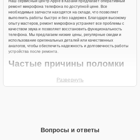
Наш сервисный центр Apple в Казани предлагает оперативный
ремонт микрофона телефона по доступной цене. Все
необходимые запчасти находятся на складе, что позволяет
выполнить работы быстро и без задержек. Благодаря высокому
опыту мастеров, ремонт микрофона устраняет все проблемы с
качеством звука и позволяет восстановить функциональность
телефона. Мы предлагаем низкие цены, регулярные скидки и
использование оригинальных деталей или качественных
аналогов, чтобы обеспечить надежность и долговечность работы
устройства после ремонта.
Частые причины поломки
Попадание влаги внутрь корпуса.
Развернуть
Механические повреждения устройства.
Износ со временем.
Засорение микрофона пылью и грязью.
Неисправности программного обеспечения.
Чтобы начать ремонт, позвоните по телефону +7 (843) 254-64-35
Вопросы и ответы
или оставьте
Заявку на сайте
. Специалист свяжется с вами в
течение минуты, чтобы уточнить все вопросы и записать на