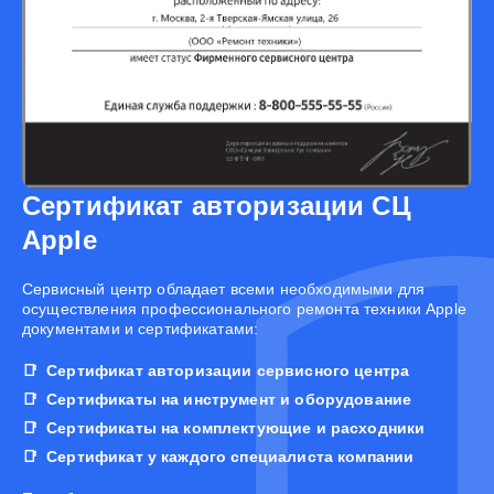
Сертификат авторизации СЦ
Apple
Cервисный центр обладает всеми необходимыми для
осуществления профессионального ремонта техники Apple
документами и сертификатами:
Сертификат авторизации сервисного центра
Сертификаты на инструмент и оборудование
Сертификаты на комплектующие и расходники
Сертификат у каждого специалиста компании