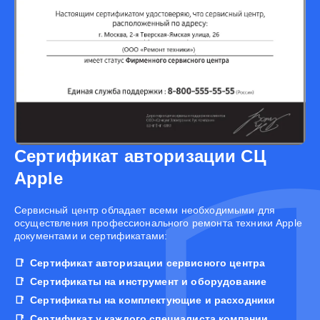
Сертификат авторизации СЦ
Apple
Cервисный центр обладает всеми необходимыми для
осуществления профессионального ремонта техники Apple
документами и сертификатами:
Сертификат авторизации сервисного центра
Сертификаты на инструмент и оборудование
Сертификаты на комплектующие и расходники
Сертификат у каждого специалиста компании