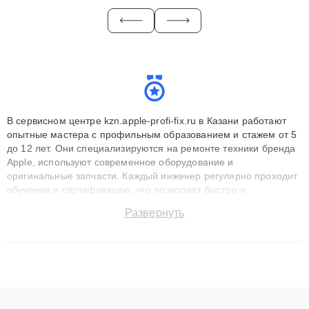
В сервисном центре kzn.apple-profi-fix.ru в Казани работают
опытные мастера с профильным образованием и стажем от 5
до 12 лет. Они специализируются на ремонте техники бренда
Apple, используют современное оборудование и
оригинальные запчасти. Каждый инженер регулярно проходит
обучение и сертификацию, что позволяет быстро и
точноdiagnostikировать поломки и восстанавливать технику с
Развернуть
сохранением гарантии до 3 лет. Наши мастера решают
сложные случаи: от замены матриц и материнских плат до
ремонта после залития и восстановления данных. Благодаря
высокой квалификации и ответственному подходу клиенты
получают быстрый, качественный ремонт и понятные
объяснения по результатам диагностики.