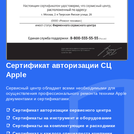
Сертификат авторизации СЦ
Apple
Cервисный центр обладает всеми необходимыми для
осуществления профессионального ремонта техники Apple
документами и сертификатами:
Сертификат авторизации сервисного центра
Сертификаты на инструмент и оборудование
Сертификаты на комплектующие и расходники
Сертификат у каждого специалиста компании