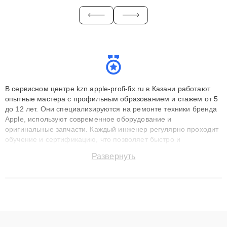
В сервисном центре kzn.apple-profi-fix.ru в Казани работают
опытные мастера с профильным образованием и стажем от 5
до 12 лет. Они специализируются на ремонте техники бренда
Apple, используют современное оборудование и
оригинальные запчасти. Каждый инженер регулярно проходит
обучение и сертификацию, что позволяет быстро и
точноdiagnostikировать поломки и восстанавливать технику с
Развернуть
сохранением гарантии до 3 лет. Наши мастера решают
сложные случаи: от замены матриц и материнских плат до
ремонта после залития и восстановления данных. Благодаря
высокой квалификации и ответственному подходу клиенты
получают быстрый, качественный ремонт и понятные
объяснения по результатам диагностики.