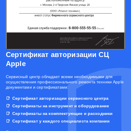
Сертификат авторизации СЦ
Apple
Cервисный центр обладает всеми необходимыми для
осуществления профессионального ремонта техники Apple
документами и сертификатами:
Сертификат авторизации сервисного центра
Сертификаты на инструмент и оборудование
Сертификаты на комплектующие и расходники
Сертификат у каждого специалиста компании