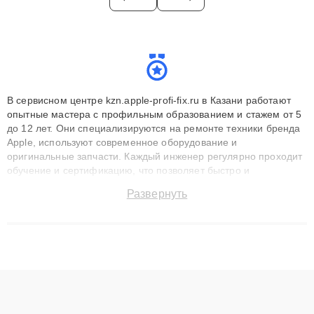
В сервисном центре kzn.apple-profi-fix.ru в Казани работают
опытные мастера с профильным образованием и стажем от 5
до 12 лет. Они специализируются на ремонте техники бренда
Apple, используют современное оборудование и
оригинальные запчасти. Каждый инженер регулярно проходит
обучение и сертификацию, что позволяет быстро и
точноdiagnostikировать поломки и восстанавливать технику с
Развернуть
сохранением гарантии до 3 лет. Наши мастера решают
сложные случаи: от замены матриц и материнских плат до
ремонта после залития и восстановления данных. Благодаря
высокой квалификации и ответственному подходу клиенты
получают быстрый, качественный ремонт и понятные
объяснения по результатам диагностики.