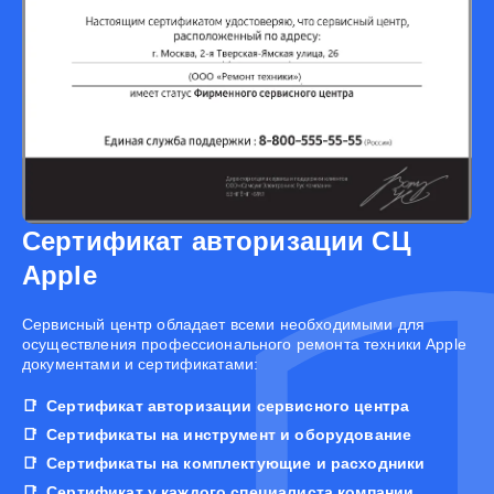
Сертификат авторизации СЦ
Apple
Cервисный центр обладает всеми необходимыми для
осуществления профессионального ремонта техники Apple
документами и сертификатами:
Сертификат авторизации сервисного центра
Сертификаты на инструмент и оборудование
Сертификаты на комплектующие и расходники
Сертификат у каждого специалиста компании