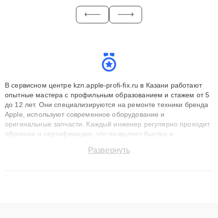
В сервисном центре kzn.apple-profi-fix.ru в Казани работают
опытные мастера с профильным образованием и стажем от 5
до 12 лет. Они специализируются на ремонте техники бренда
Apple, используют современное оборудование и
оригинальные запчасти. Каждый инженер регулярно проходит
обучение и сертификацию, что позволяет быстро и
точноdiagnostikировать поломки и восстанавливать технику с
Развернуть
сохранением гарантии до 3 лет. Наши мастера решают
сложные случаи: от замены матриц и материнских плат до
ремонта после залития и восстановления данных. Благодаря
высокой квалификации и ответственному подходу клиенты
получают быстрый, качественный ремонт и понятные
объяснения по результатам диагностики.