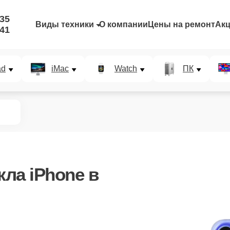
-35
Виды техники
О компании
Цены на ремонт
Ак
-41
ad
iMac
Watch
ПК
кла iPhone в