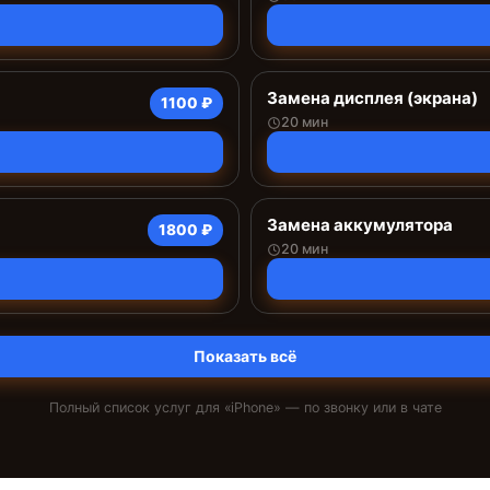
Замена дисплея (экрана)
1100 ₽
20 мин
Замена аккумулятора
1800 ₽
20 мин
Показать всё
Полный список услуг для «
iPhone
» — по звонку или в чате