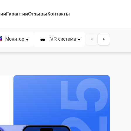
ции
Гарантии
Отзывы
Контакты
25%
Монитор
VR система
Наушники