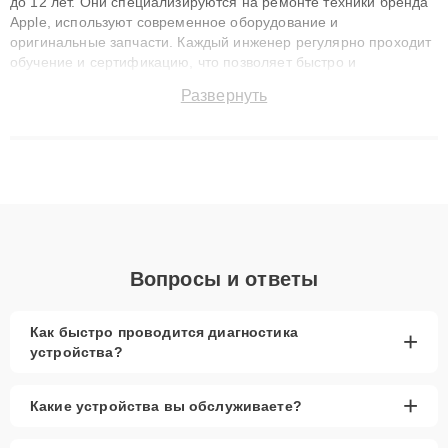
до 12 лет. Они специализируются на ремонте техники бренда
Apple, используют современное оборудование и
оригинальные запчасти. Каждый инженер регулярно проходит
обучение и сертификацию, что позволяет быстро и
точноdiagnostikировать поломки и восстанавливать технику с
Развернуть
сохранением гарантии до 3 лет. Наши мастера решают
сложные случаи: от замены матриц и материнских плат до
ремонта после залития и восстановления данных. Благодаря
высокой квалификации и ответственному подходу клиенты
получают быстрый, качественный ремонт и понятные
объяснения по результатам диагностики.
Вопросы и ответы
Как быстро проводится диагностика
+
устройства?
+
Какие устройства вы обслуживаете?