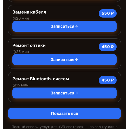
Замена кабеля
550 ₽
20 мин
Записаться
Ремонт оптики
450 ₽
25 мин
Записаться
Ремонт Bluetooth-систем
450 ₽
15 мин
Записаться
Показать всё
Полный список услуг для «
VR система
» — по звонку или в