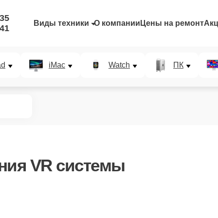
-35
Виды техники
О компании
Цены на ремонт
Ак
-41
ad
iMac
Watch
ПК
ния VR системы