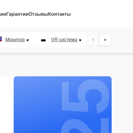
ции
Гарантии
Отзывы
Контакты
25%
Монитор
VR система
Наушники