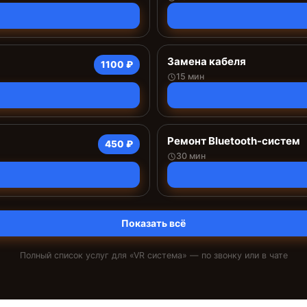
Замена кабеля
1100 ₽
15 мин
Ремонт Bluetooth-систем
450 ₽
30 мин
Показать всё
Полный список услуг для «
VR система
» — по звонку или в чате