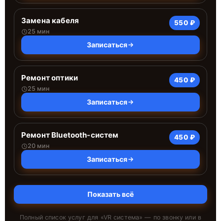
Замена кабеля
550 ₽
25 мин
Записаться
Ремонт оптики
450 ₽
25 мин
Записаться
Ремонт Bluetooth-систем
450 ₽
20 мин
Записаться
Показать всё
Полный список услуг для «
VR система
» — по звонку или в