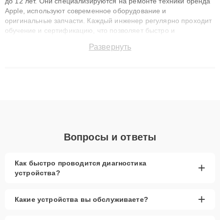
до 12 лет. Они специализируются на ремонте техники бренда
Apple, используют современное оборудование и
оригинальные запчасти. Каждый инженер регулярно проходит
обучение и сертификацию, что позволяет быстро и
точноdiagnostikировать поломки и восстанавливать технику с
Развернуть
сохранением гарантии до 3 лет. Наши мастера решают
сложные случаи: от замены матриц и материнских плат до
ремонта после залития и восстановления данных. Благодаря
высокой квалификации и ответственному подходу клиенты
получают быстрый, качественный ремонт и понятные
объяснения по результатам диагностики.
Вопросы и ответы
Как быстро проводится диагностика
+
устройства?
+
Какие устройства вы обслуживаете?