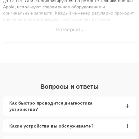
до 12 лет. Они специализируются на ремонте техники бренда
Apple, используют современное оборудование и
оригинальные запчасти. Каждый инженер регулярно проходит
обучение и сертификацию, что позволяет быстро и
точноdiagnostikировать поломки и восстанавливать технику с
Развернуть
сохранением гарантии до 3 лет. Наши мастера решают
сложные случаи: от замены матриц и материнских плат до
ремонта после залития и восстановления данных. Благодаря
высокой квалификации и ответственному подходу клиенты
получают быстрый, качественный ремонт и понятные
объяснения по результатам диагностики.
Вопросы и ответы
Как быстро проводится диагностика
+
устройства?
+
Какие устройства вы обслуживаете?