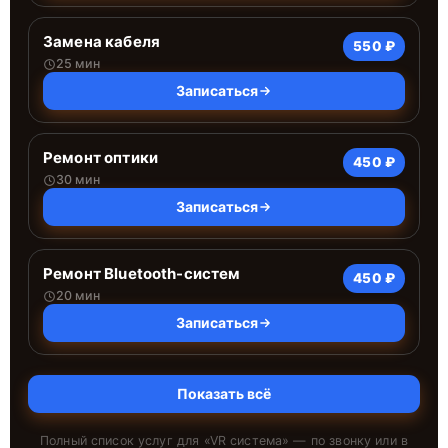
Замена кабеля
550 ₽
25 мин
Записаться
Ремонт оптики
450 ₽
30 мин
Записаться
Ремонт Bluetooth-систем
450 ₽
20 мин
Записаться
Показать всё
Полный список услуг для «
VR система
» — по звонку или в